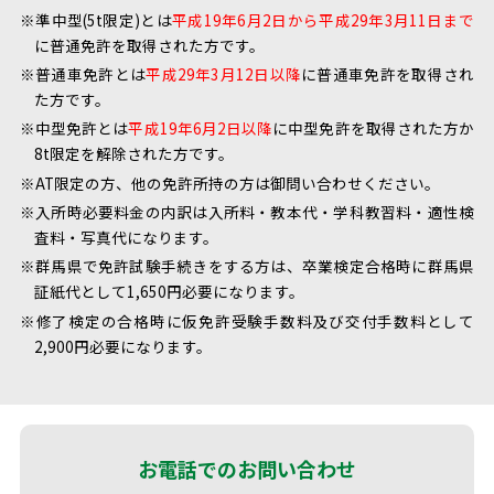
※準中型(5t限定)とは
平成19年6月2日から平成29年3月11日まで
に普通免許を取得された方です。
※普通車免許とは
平成29年3月12日以降
に普通車免許を取得され
た方です。
※中型免許とは
平成19年6月2日以降
に中型免許を取得された方か
8t限定を解除された方です。
※AT限定の方、他の免許所持の方は御問い合わせください。
※入所時必要料金の内訳は入所料・教本代・学科教習料・適性検
査料・写真代になります。
※群馬県で免許試験手続きをする方は、卒業検定合格時に群馬県
証紙代として1,650円必要になります。
※修了検定の合格時に仮免許受験手数料及び交付手数料として
2,900円必要になります。
お電話でのお問い合わせ